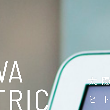
WA
太
TRIC
ヒ