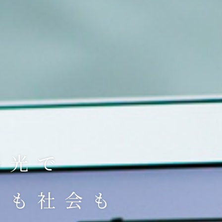
陽光で
トも社会も