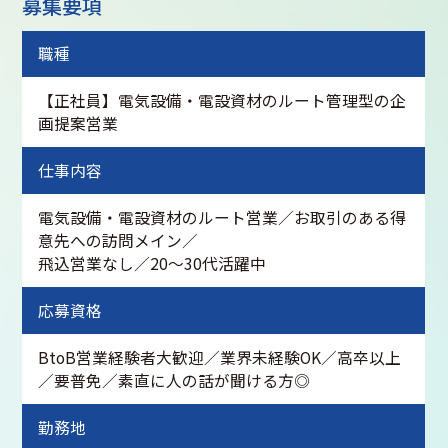
募集要項
職種
【正社員】電気設備・電設資材のルート管理型の企
画提案営業
仕事内容
電気設備・電設資材のルート営業／お取引のある得
意先への訪問メイン／
飛込営業なし／20～30代活躍中
応募資格
BtoB営業経験者大歓迎／業界未経験OK／高卒以上
／要普免／素直に人の話が聞ける方◎
勤務地