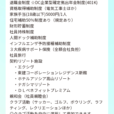
退職金制度 ☆DC企業型確定拠出年金制度(401K)
資格取得補助制度（電気工事士ほか）
家族手当(18歳以下)5000円/1人
住宅補助50％制度あり（規定あり）
財形貯蓄制度
社員持株制度
人間ドック補助制度
インフルエンザ予防接種補助制度
３大疾病サポート保険（全額会社負担）
社員旅行
契約リゾート施設
・エクシヴ
・東建コーポレーションレジデンス新館
・ホテルアソシア高山リゾート
・ナガシマリゾート
・ＤＬベネフィットプレミアム
親和会（社員親睦会）
クラブ活動（サッカー、ゴルフ、ボウリング、ラフ
ティング、レクリエーションほか）
◎クラブ活動を自由に選択して参加できます。